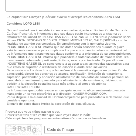
En cliquant sur 'Envoyer' je déclare avoir lu et accepté les conditions LOPD-LSSI
Conditions LOPD-LSSI
De conformidad con lo establecido en la normativa vigente en Protección de Datos de
Carácter Personal, le informamos que sus datos serán incorporados al sistema de
tratamiento titularidad de INDUSTRIAS GASER SL con CIF B17070608 y domicilio social
sito en CRTA. BESCANO Nº 15 POL.TORRE MIRONA 17190, SALT (GIRONA), con la
finalidad de atender sus consultas. En cumplimiento con la normativa vigente,
INDUSTRIAS GASER SL informa que los datos serán conservados durante el plazo
estrictamente necesario para cumplir con los preceptos mencionados con anterioridad.
Le informamos que trataremos sus datos conforme a la existencia de su consentimiento.
INDUSTRIAS GASER SL informa que procederá a tratar los datos de manera lícita, leal,
transparente, adecuada, pertinente, limitada, exacta y actualizada. Es por ello que
INDUSTRIAS GASER SL se compromete a adoptar todas las medidas razonables para
que estos se supriman o rectifiquen sin dilación cuando sean inexactos.
De acuerdo con los derechos que le confiere el la normativa vigente en protección de
datos podrá ejercer los derechos de acceso, rectificación, limitación de tratamiento,
supresión, portabilidad y oposición al tratamiento de sus datos de carácter personal así
como del consentimiento prestado para el tratamiento de los mismos, dirigiendo su
petición a la dirección postal indicada más arriba o al correo electrónico
GASER@GASER.COM.
Le informamos que podrá revocar en cualquier momento el consentimiento prestado
mandando un correo electrónico a la dirección: GASER@GASER.COM.
Podrá dirigirse a la Autoridad de Control competente para presentar la reclamación que
considere oportuna.
El envío de estos datos implica la aceptación de esta cláusula.
Prouvez que vous n’êtes pas un robot.
Entrez les lettres et les chiffres que vous voyez dans la boîte.
Cela empêchera les programmes automatisés d’abuser de ce formulaire.