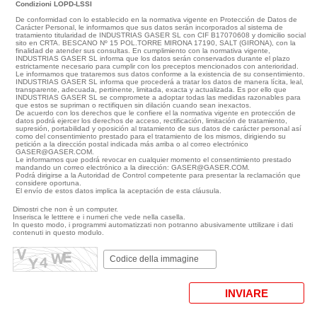
Condizioni LOPD-LSSI
De conformidad con lo establecido en la normativa vigente en Protección de Datos de
Carácter Personal, le informamos que sus datos serán incorporados al sistema de
tratamiento titularidad de INDUSTRIAS GASER SL con CIF B17070608 y domicilio social
sito en CRTA. BESCANO Nº 15 POL.TORRE MIRONA 17190, SALT (GIRONA), con la
finalidad de atender sus consultas. En cumplimiento con la normativa vigente,
INDUSTRIAS GASER SL informa que los datos serán conservados durante el plazo
estrictamente necesario para cumplir con los preceptos mencionados con anterioridad.
Le informamos que trataremos sus datos conforme a la existencia de su consentimiento.
INDUSTRIAS GASER SL informa que procederá a tratar los datos de manera lícita, leal,
transparente, adecuada, pertinente, limitada, exacta y actualizada. Es por ello que
INDUSTRIAS GASER SL se compromete a adoptar todas las medidas razonables para
que estos se supriman o rectifiquen sin dilación cuando sean inexactos.
De acuerdo con los derechos que le confiere el la normativa vigente en protección de
datos podrá ejercer los derechos de acceso, rectificación, limitación de tratamiento,
supresión, portabilidad y oposición al tratamiento de sus datos de carácter personal así
como del consentimiento prestado para el tratamiento de los mismos, dirigiendo su
petición a la dirección postal indicada más arriba o al correo electrónico
GASER@GASER.COM.
Le informamos que podrá revocar en cualquier momento el consentimiento prestado
mandando un correo electrónico a la dirección: GASER@GASER.COM.
Podrá dirigirse a la Autoridad de Control competente para presentar la reclamación que
considere oportuna.
El envío de estos datos implica la aceptación de esta cláusula.
Dimostri che non è un computer.
Inserisca le letttere e i numeri che vede nella casella.
In questo modo, i programmi automatizzati non potranno abusivamente uttilizare i dati
contenuti in questo modulo.