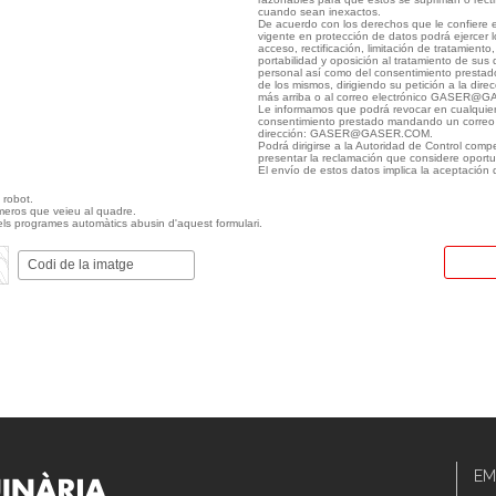
cuando sean inexactos.
De acuerdo con los derechos que le confiere e
vigente en protección de datos podrá ejercer 
acceso, rectificación, limitación de tratamiento
portabilidad y oposición al tratamiento de sus
personal así como del consentimiento prestado
de los mismos, dirigiendo su petición a la dire
más arriba o al correo electrónico GASER@
Le informamos que podrá revocar en cualquie
consentimiento prestado mandando un correo e
dirección: GASER@GASER.COM.
Podrá dirigirse a la Autoridad de Control comp
presentar la reclamación que considere oport
El envío de estos datos implica la aceptación 
 robot.
números que veieu al quadre.
els programes automàtics abusin d'aquest formulari.
EM