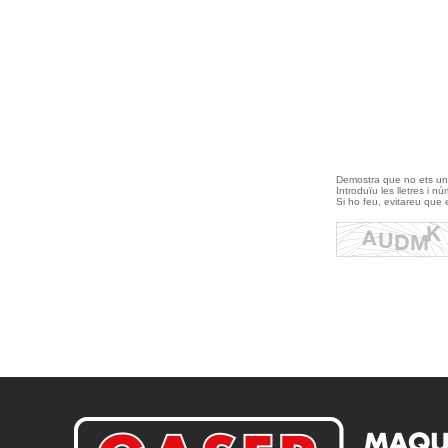
Demostra que no ets un
Introduïu les lletres i 
Si ho feu, evitareu que 