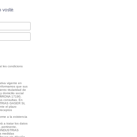
 vostè.
tat les condicions
tiva vigente en
 informamos que sus
ento titularidad de
omicilio social
MIRONA 17190,
us consultas. En
DUSTRIAS GASER SL
nte el plazo
preceptos
rme a la existencia
a tratar los datos
, pertinente,
ue INDUSTRIAS
s medidas
iquen sin dilación