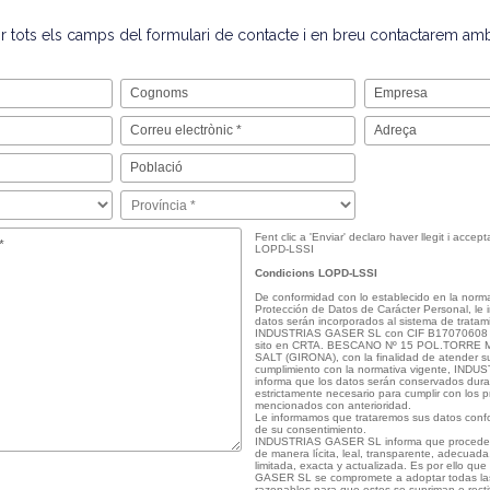
 tots els camps del formulari de contacte i en breu contactarem amb
Fent clic a 'Enviar' declaro haver llegit i accep
LOPD-LSSI
Condicions LOPD-LSSI
De conformidad con lo establecido en la norma
Protección de Datos de Carácter Personal, le
datos serán incorporados al sistema de tratami
INDUSTRIAS GASER SL con CIF B17070608 y d
sito en CRTA. BESCANO Nº 15 POL.TORRE 
SALT (GIRONA), con la finalidad de atender s
cumplimiento con la normativa vigente, IN
informa que los datos serán conservados dura
estrictamente necesario para cumplir con los 
mencionados con anterioridad.
Le informamos que trataremos sus datos confo
de su consentimiento.
INDUSTRIAS GASER SL informa que procederá 
de manera lícita, leal, transparente, adecuada
limitada, exacta y actualizada. Es por ello q
GASER SL se compromete a adoptar todas la
razonables para que estos se supriman o rectif