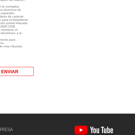
l la normativa
los derechos de
, supresión,
 datos de carácter
 para el tratamiento
cción postal indicada
GASER.COM.
r momento el
lectrónico a la
etente para
una.
de esta cláusula.
PRESA