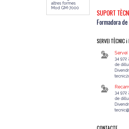
SUPORT TÈCN
Formadora de 
SERVEI TÈCNIC i
Servei
34 972 
de dillu
Divendr
tecnic
Recan
34 972 
de dillu
Divendr
tecnic
CONTACTE