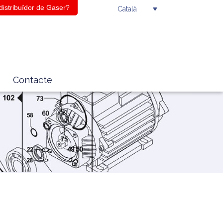
 distribuïdor de Gaser?
Català
Contacte