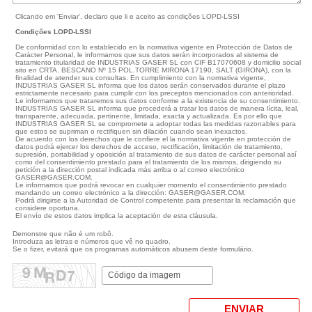
Clicando em 'Enviar', declaro que li e aceito as condições LOPD-LSSI
Condições LOPD-LSSI
De conformidad con lo establecido en la normativa vigente en Protección de Datos de
Carácter Personal, le informamos que sus datos serán incorporados al sistema de
tratamiento titularidad de INDUSTRIAS GASER SL con CIF B17070608 y domicilio social
sito en CRTA. BESCANO Nº 15 POL.TORRE MIRONA 17190, SALT (GIRONA), con la
finalidad de atender sus consultas. En cumplimiento con la normativa vigente,
INDUSTRIAS GASER SL informa que los datos serán conservados durante el plazo
estrictamente necesario para cumplir con los preceptos mencionados con anterioridad.
Le informamos que trataremos sus datos conforme a la existencia de su consentimiento.
INDUSTRIAS GASER SL informa que procederá a tratar los datos de manera lícita, leal,
transparente, adecuada, pertinente, limitada, exacta y actualizada. Es por ello que
INDUSTRIAS GASER SL se compromete a adoptar todas las medidas razonables para
que estos se supriman o rectifiquen sin dilación cuando sean inexactos.
De acuerdo con los derechos que le confiere el la normativa vigente en protección de
datos podrá ejercer los derechos de acceso, rectificación, limitación de tratamiento,
supresión, portabilidad y oposición al tratamiento de sus datos de carácter personal así
como del consentimiento prestado para el tratamiento de los mismos, dirigiendo su
petición a la dirección postal indicada más arriba o al correo electrónico
GASER@GASER.COM.
Le informamos que podrá revocar en cualquier momento el consentimiento prestado
mandando un correo electrónico a la dirección: GASER@GASER.COM.
Podrá dirigirse a la Autoridad de Control competente para presentar la reclamación que
considere oportuna.
El envío de estos datos implica la aceptación de esta cláusula.
Demonstre que não é um robô.
Introduza as letras e números que vê no quadro.
Se o fizer, evitará que os programas automáticos abusem deste formulário.