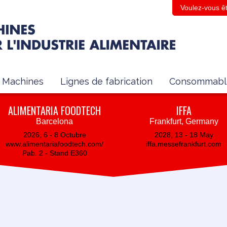
Voulez-vous êt
Machines
Lignes de fabrication
Consommabl
ALIMENTARIA FOODTECH
IFFA
Barcelona
Frankfurt, Germany
2026, 6 - 8 Octubre
2028, 13 - 18 May
www.alimentariafoodtech.com/
iffa.messefrankfurt.com
Pab. 2 - Stand E360