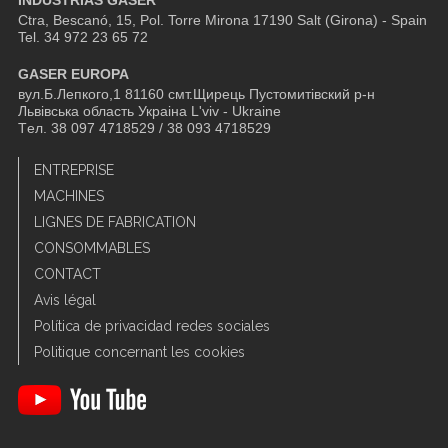
Ctra, Bescanó, 15, Pol. Torre Mirona
17190 Salt (Girona) - Spain
Tel. 34 972 23 65 72
GASER EUROPA
вул.Б.Лепкого,1 81160 смт.Щирець Пустомитівский р-н
Львівська область Украіна L'viv - Ukraine
Tел. 38 097 4718529 / 38 093 4718529
ENTREPRISE
MACHINES
LIGNES DE FABRICATION
CONSOMMABLES
CONTACT
Avis légal
Política de privacidad redes sociales
Politique concernant les cookies