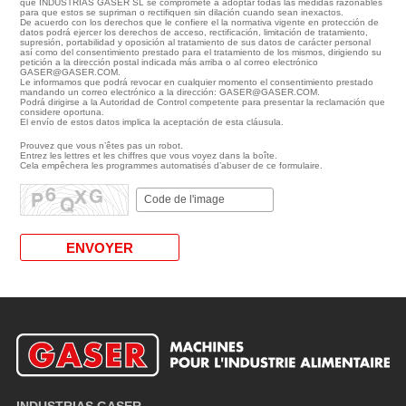
que INDUSTRIAS GASER SL se compromete a adoptar todas las medidas razonables
para que estos se supriman o rectifiquen sin dilación cuando sean inexactos.
De acuerdo con los derechos que le confiere el la normativa vigente en protección de
datos podrá ejercer los derechos de acceso, rectificación, limitación de tratamiento,
supresión, portabilidad y oposición al tratamiento de sus datos de carácter personal
así como del consentimiento prestado para el tratamiento de los mismos, dirigiendo su
petición a la dirección postal indicada más arriba o al correo electrónico
GASER@GASER.COM.
Le informamos que podrá revocar en cualquier momento el consentimiento prestado
mandando un correo electrónico a la dirección: GASER@GASER.COM.
Podrá dirigirse a la Autoridad de Control competente para presentar la reclamación que
considere oportuna.
El envío de estos datos implica la aceptación de esta cláusula.
Prouvez que vous n’êtes pas un robot.
Entrez les lettres et les chiffres que vous voyez dans la boîte.
Cela empêchera les programmes automatisés d’abuser de ce formulaire.
INDUSTRIAS GASER