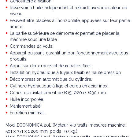
Genouillère à fixation.
Réservoir à huile indépendant et refroidi, avec indicateur de
niveau.
Peuvent être placées à l’horizontale, appuyées sur leur partie
arrière.
La partie supérieure se démonte et permet de placer la
machine sous une table.
Commandes 24 volts.
Appareil puissant, garantit un bon fonctionnement avec tous
produits.
Appui sur deux roues et deux pattes fixes.
Installation hydraulique à tuyaux flexibles haute pression.
Décompression automatique du cylindre.
Cylindre hydraulique à tige et écrou en acier inox.
Cônes de ravitaillement de Ø15, Ø20 et Ø30 mm.
Huile incorporée.
Maniement aisé.
Entretien minimal.
Mod. ECONOMICA 20L (Moteur 750 watts, mesures machine:
501 x 371 x 1.200 mm, poids : 97 kg.)