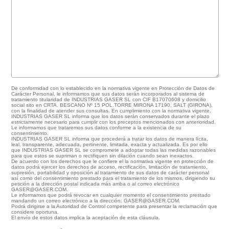
De conformidad con lo establecido en la normativa vigente en Protección de Datos de
Carácter Personal, le informamos que sus datos serán incorporados al sistema de
tratamiento titularidad de INDUSTRIAS GASER SL con CIF B17070608 y domicilio
social sito en CRTA. BESCANO Nº 15 POL.TORRE MIRONA 17190, SALT (GIRONA),
con la finalidad de atender sus consultas. En cumplimiento con la normativa vigente,
INDUSTRIAS GASER SL informa que los datos serán conservados durante el plazo
estrictamente necesario para cumplir con los preceptos mencionados con anterioridad.
Le informamos que trataremos sus datos conforme a la existencia de su
consentimiento.
INDUSTRIAS GASER SL informa que procederá a tratar los datos de manera lícita,
leal, transparente, adecuada, pertinente, limitada, exacta y actualizada. Es por ello
que INDUSTRIAS GASER SL se compromete a adoptar todas las medidas razonables
para que estos se supriman o rectifiquen sin dilación cuando sean inexactos.
De acuerdo con los derechos que le confiere el la normativa vigente en protección de
datos podrá ejercer los derechos de acceso, rectificación, limitación de tratamiento,
supresión, portabilidad y oposición al tratamiento de sus datos de carácter personal
así como del consentimiento prestado para el tratamiento de los mismos, dirigiendo su
petición a la dirección postal indicada más arriba o al correo electrónico
GASER@GASER.COM.
Le informamos que podrá revocar en cualquier momento el consentimiento prestado
mandando un correo electrónico a la dirección: GASER@GASER.COM.
Podrá dirigirse a la Autoridad de Control competente para presentar la reclamación que
considere oportuna.
El envío de estos datos implica la aceptación de esta cláusula.