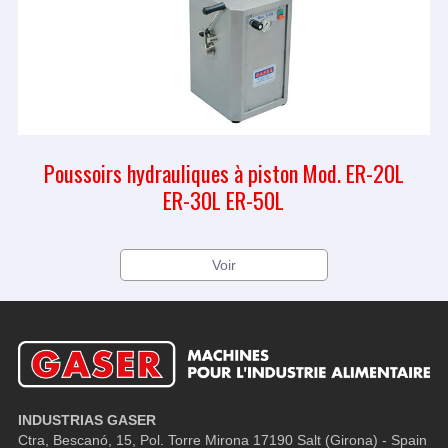
Poussoirs hydrauliques à piston Mod. ER-20L
ER-30L ER-50L
Voir
INDUSTRIAS GASER
Ctra, Bescanó, 15, Pol. Torre Mirona
17190 Salt (Girona) - Spain