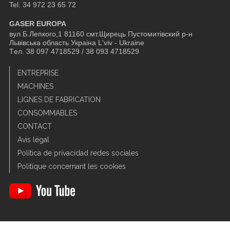
Tel. 34 972 23 65 72
GASER EUROPA
вул.Б.Лепкого,1 81160 смт.Щирець Пустомитівский р-н
Львівська область Украіна L'viv - Ukraine
Tел. 38 097 4718529 / 38 093 4718529
ENTREPRISE
MACHINES
LIGNES DE FABRICATION
CONSOMMABLES
CONTACT
Avis légal
Política de privacidad redes sociales
Politique concernant les cookies