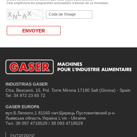
Cela empêchera les programmes automatisés d’abuser de ce formulaire.
INDUSTRIAS GASER
Ctra, Bescanó, 15, Pol. Torre Mirona
17190 Salt (Girona) - Spain
Tel. 34 972 23 65 72
GASER EUROPA
вул.Б.Лепкого,1 81160 смт.Щирець Пустомитівский р-н
Львівська область Украіна L'viv - Ukraine
Tел. 38 097 4718529 / 38 093 4718529
ENTREPRISE