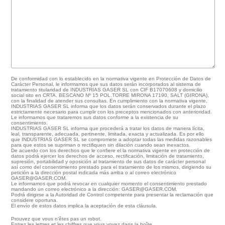
De conformidad con lo establecido en la normativa vigente en Protección de Datos de
Carácter Personal, le informamos que sus datos serán incorporados al sistema de
tratamiento titularidad de INDUSTRIAS GASER SL con CIF B17070608 y domicilio
social sito en CRTA. BESCANO Nº 15 POL.TORRE MIRONA 17190, SALT (GIRONA),
con la finalidad de atender sus consultas. En cumplimiento con la normativa vigente,
INDUSTRIAS GASER SL informa que los datos serán conservados durante el plazo
estrictamente necesario para cumplir con los preceptos mencionados con anterioridad.
Le informamos que trataremos sus datos conforme a la existencia de su
consentimiento.
INDUSTRIAS GASER SL informa que procederá a tratar los datos de manera lícita,
leal, transparente, adecuada, pertinente, limitada, exacta y actualizada. Es por ello
que INDUSTRIAS GASER SL se compromete a adoptar todas las medidas razonables
para que estos se supriman o rectifiquen sin dilación cuando sean inexactos.
De acuerdo con los derechos que le confiere el la normativa vigente en protección de
datos podrá ejercer los derechos de acceso, rectificación, limitación de tratamiento,
supresión, portabilidad y oposición al tratamiento de sus datos de carácter personal
así como del consentimiento prestado para el tratamiento de los mismos, dirigiendo su
petición a la dirección postal indicada más arriba o al correo electrónico
GASER@GASER.COM.
Le informamos que podrá revocar en cualquier momento el consentimiento prestado
mandando un correo electrónico a la dirección: GASER@GASER.COM.
Podrá dirigirse a la Autoridad de Control competente para presentar la reclamación que
considere oportuna.
El envío de estos datos implica la aceptación de esta cláusula.
Prouvez que vous n’êtes pas un robot.
Entrez les lettres et les chiffres que vous voyez dans la boîte.