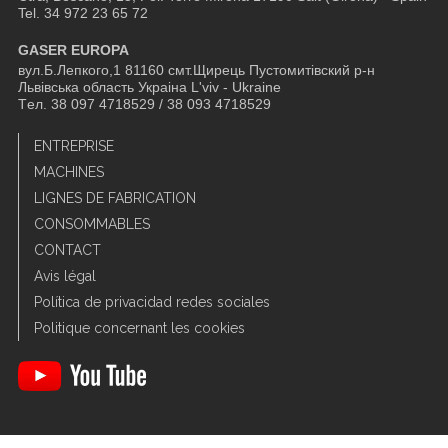
Tel. 34 972 23 65 72
GASER EUROPA
вул.Б.Лепкого,1 81160 смт.Щирець Пустомитівский р-н
Львівська область Украіна L'viv - Ukraine
Tел. 38 097 4718529 / 38 093 4718529
ENTREPRISE
MACHINES
LIGNES DE FABRICATION
CONSOMMABLES
CONTACT
Avis légal
Política de privacidad redes sociales
Politique concernant les cookies