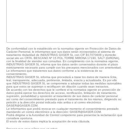
De conformidad con lo establecido en la normativa vigente en Protección de Datos de
Carácter Personal, le informamos que sus datos serán incorporados al sistema de
tratamiento titularidad de INDUSTRIAS GASER SL con CIF B17070608 y domicilio
social sito en CRTA. BESCANO Nº 15 POL.TORRE MIRONA 17190, SALT (GIRONA),
con la finalidad de atender sus consultas. En cumplimiento con la normativa vigente,
INDUSTRIAS GASER SL informa que los datos serán conservados durante el plazo
estrictamente necesario para cumplir con los preceptos mencionados con anterioridad.
Le informamos que trataremos sus datos conforme a la existencia de su
consentimiento.
INDUSTRIAS GASER SL informa que procederá a tratar los datos de manera lícita,
leal, transparente, adecuada, pertinente, limitada, exacta y actualizada. Es por ello
que INDUSTRIAS GASER SL se compromete a adoptar todas las medidas razonables
para que estos se supriman o rectifiquen sin dilación cuando sean inexactos.
De acuerdo con los derechos que le confiere el la normativa vigente en protección de
datos podrá ejercer los derechos de acceso, rectificación, limitación de tratamiento,
supresión, portabilidad y oposición al tratamiento de sus datos de carácter personal
así como del consentimiento prestado para el tratamiento de los mismos, dirigiendo su
petición a la dirección postal indicada más arriba o al correo electrónico
GASER@GASER.COM.
Le informamos que podrá revocar en cualquier momento el consentimiento prestado
mandando un correo electrónico a la dirección: GASER@GASER.COM.
Podrá dirigirse a la Autoridad de Control competente para presentar la reclamación que
considere oportuna.
El envío de estos datos implica la aceptación de esta cláusula.
Prouvez que vous n’êtes pas un robot.