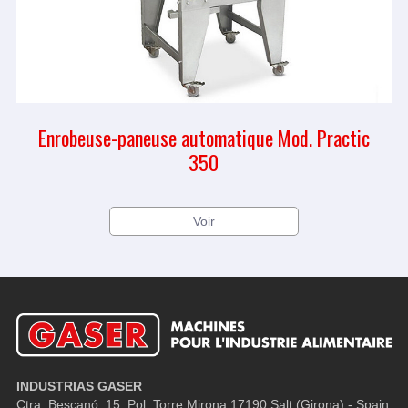
Enrobeuse-paneuse automatique Mod. Practic
350
Voir
INDUSTRIAS GASER
Ctra, Bescanó, 15, Pol. Torre Mirona
17190 Salt (Girona) - Spain