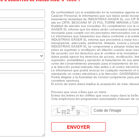
De conformidad con lo establecido en la normativa vigente 
Carácter Personal, le informamos que sus datos serán incorp
tratamiento titularidad de INDUSTRIAS GASER SL con CIF B1
sito en CRTA. BESCANO Nº 15 POL.TORRE MIRONA 17190, 
finalidad de atender sus consultas. En cumplimiento con la
GASER SL informa que los datos serán conservados durante 
necesario para cumplir con los preceptos mencionados con an
Le informamos que trataremos sus datos conforme a la exist
INDUSTRIAS GASER SL informa que procederá a tratar los dat
transparente, adecuada, pertinente, limitada, exacta y actual
INDUSTRIAS GASER SL se compromete a adoptar todas las
estos se supriman o rectifiquen sin dilación cuando sean ine
De acuerdo con los derechos que le confiere el la normativa
datos podrá ejercer los derechos de acceso, rectificación, lim
supresión, portabilidad y oposición al tratamiento de sus dat
como del consentimiento prestado para el tratamiento de los 
a la dirección postal indicada más arriba o al correo ele
Le informamos que podrá revocar en cualquier momento el c
mandando un correo electrónico a la dirección: GASER@
Podrá dirigirse a la Autoridad de Control competente para pr
considere oportuna.
El envío de estos datos implica la aceptación de esta cláusul
Prouvez que vous n’êtes pas un robot.
Entrez les lettres et les chiffres que vous voyez dans la boîte
Cela empêchera les programmes automatisés d’abuser de ce 