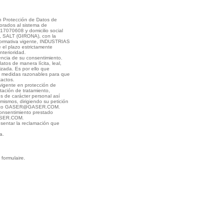
en Protección de Datos de
orados al sistema de
7070608 y domicilio social
SALT (GIRONA), con la
 normativa vigente, INDUSTRIAS
el plazo estrictamente
terioridad.
encia de su consentimiento.
os de manera lícita, leal,
izada. Es por ello que
 medidas razonables para que
xactos.
 vigente en protección de
itación de tratamiento,
os de carácter personal así
mismos, dirigiendo su petición
ctrónico GASER@GASER.COM.
onsentimiento prestado
GASER.COM.
esentar la reclamación que
a.
.
formulaire.