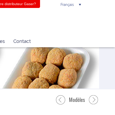
re distributeur Gaser?
Français
es
Contact
Modèles