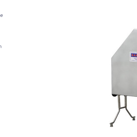
de
,
n