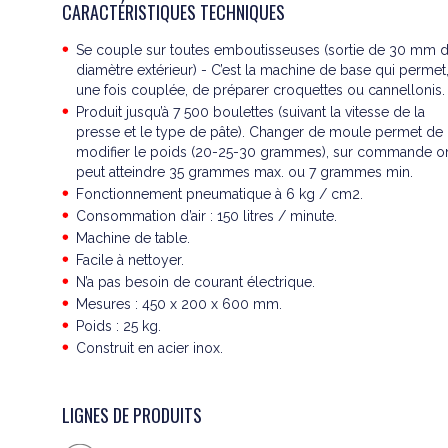
CARACTÉRISTIQUES TECHNIQUES
Se couple sur toutes emboutisseuses (sortie de 30 mm 
diamètre extérieur) - C’est la machine de base qui permet
une fois couplée, de préparer croquettes ou cannellonis.
Produit jusqu’à 7 500 boulettes (suivant la vitesse de la
presse et le type de pâte). Changer de moule permet de
modifier le poids (20-25-30 grammes), sur commande o
peut atteindre 35 grammes max. ou 7 grammes min.
Fonctionnement pneumatique à 6 kg / cm2.
Consommation d’air : 150 litres / minute.
Machine de table.
Facile à nettoyer.
N’a pas besoin de courant électrique.
Mesures : 450 x 200 x 600 mm.
Poids : 25 kg.
Construit en acier inox.
LIGNES DE PRODUITS