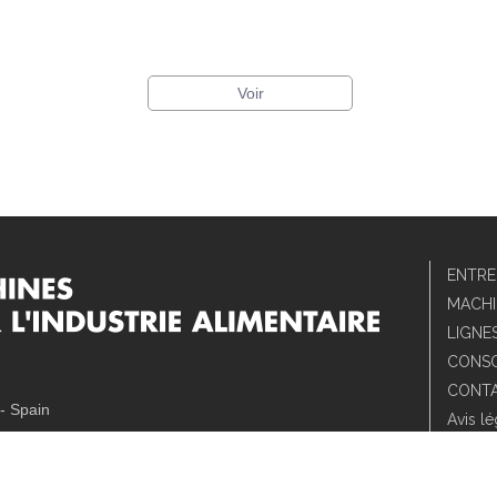
Voir
ENTRE
MACHI
LIGNE
CONS
CONT
- Spain
Avis lé
Polític
Politi
вівська область Украіна L'viv - Ukraine