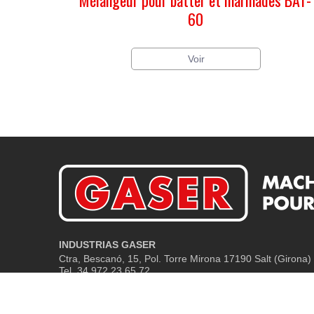
60
Voir
INDUSTRIAS GASER
Ctra, Bescanó, 15, Pol. Torre Mirona
17190 Salt (Girona) 
Tel. 34 972 23 65 72
GASER EUROPA
вул.Б.Лепкого,1 81160 смт.Щирець Пустомитівский р-н Ль