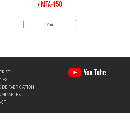
/ MFA-150
Voir
PRISE
NES
S DE FABRICATION
OMMABLES
ACT
gal
a de privacidad redes sociales
que concernant les cookies