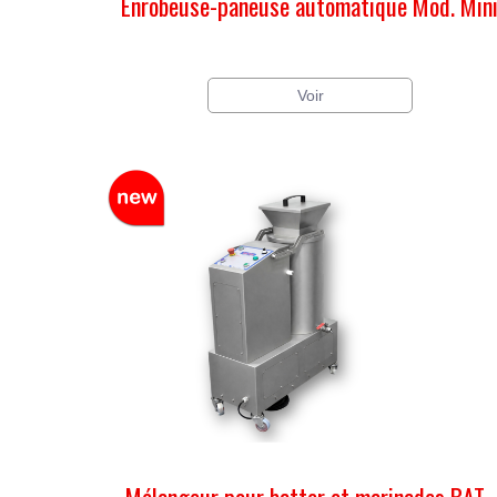
Enrobeuse-paneuse automatique Mod. Min
Voir
Mélangeur pour batter et marinades BAT-