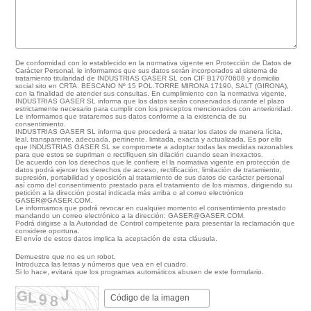
De conformidad con lo establecido en la normativa vigente en Protección de Datos de
Carácter Personal, le informamos que sus datos serán incorporados al sistema de
tratamiento titularidad de INDUSTRIAS GASER SL con CIF B17070608 y domicilio
social sito en CRTA. BESCANO Nº 15 POL.TORRE MIRONA 17190, SALT (GIRONA),
con la finalidad de atender sus consultas. En cumplimiento con la normativa vigente,
INDUSTRIAS GASER SL informa que los datos serán conservados durante el plazo
estrictamente necesario para cumplir con los preceptos mencionados con anterioridad.
Le informamos que trataremos sus datos conforme a la existencia de su
consentimiento.
INDUSTRIAS GASER SL informa que procederá a tratar los datos de manera lícita,
leal, transparente, adecuada, pertinente, limitada, exacta y actualizada. Es por ello
que INDUSTRIAS GASER SL se compromete a adoptar todas las medidas razonables
para que estos se supriman o rectifiquen sin dilación cuando sean inexactos.
De acuerdo con los derechos que le confiere el la normativa vigente en protección de
datos podrá ejercer los derechos de acceso, rectificación, limitación de tratamiento,
supresión, portabilidad y oposición al tratamiento de sus datos de carácter personal
así como del consentimiento prestado para el tratamiento de los mismos, dirigiendo su
petición a la dirección postal indicada más arriba o al correo electrónico
GASER@GASER.COM.
Le informamos que podrá revocar en cualquier momento el consentimiento prestado
mandando un correo electrónico a la dirección: GASER@GASER.COM.
Podrá dirigirse a la Autoridad de Control competente para presentar la reclamación que
considere oportuna.
El envío de estos datos implica la aceptación de esta cláusula.
Demuestre que no es un robot.
Introduzca las letras y números que vea en el cuadro.
Si lo hace, evitará que los programas automáticos abusen de este formulario.