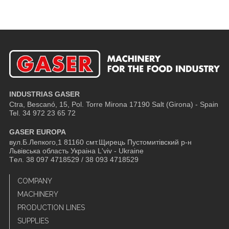
INDUSTRIAS GASER
Ctra, Bescanó, 15, Pol. Torre Mirona
17190 Salt (Girona) - Spain
Tel. 34 972 23 65 72
GASER EUROPA
вул.Б.Лепкого,1 81160 смт.Щирець Пустомитівский р-н
Львівська область Украіна L'viv - Ukraine
Tел. 38 097 4718529 / 38 093 4718529
COMPANY
MACHINERY
PRODUCTION LINES
SUPPLIES