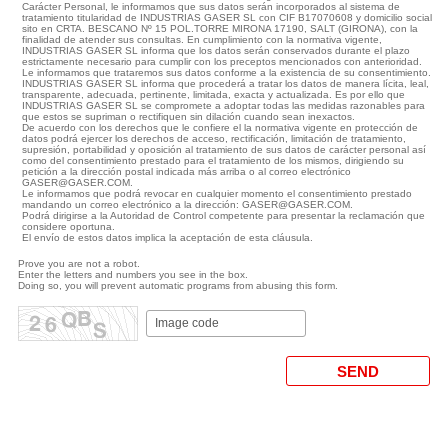
Carácter Personal, le informamos que sus datos serán incorporados al sistema de
tratamiento titularidad de INDUSTRIAS GASER SL con CIF B17070608 y domicilio social
sito en CRTA. BESCANO Nº 15 POL.TORRE MIRONA 17190, SALT (GIRONA), con la
finalidad de atender sus consultas. En cumplimiento con la normativa vigente,
INDUSTRIAS GASER SL informa que los datos serán conservados durante el plazo
estrictamente necesario para cumplir con los preceptos mencionados con anterioridad.
Le informamos que trataremos sus datos conforme a la existencia de su consentimiento.
INDUSTRIAS GASER SL informa que procederá a tratar los datos de manera lícita, leal,
transparente, adecuada, pertinente, limitada, exacta y actualizada. Es por ello que
INDUSTRIAS GASER SL se compromete a adoptar todas las medidas razonables para
que estos se supriman o rectifiquen sin dilación cuando sean inexactos.
De acuerdo con los derechos que le confiere el la normativa vigente en protección de
datos podrá ejercer los derechos de acceso, rectificación, limitación de tratamiento,
supresión, portabilidad y oposición al tratamiento de sus datos de carácter personal así
como del consentimiento prestado para el tratamiento de los mismos, dirigiendo su
petición a la dirección postal indicada más arriba o al correo electrónico
GASER@GASER.COM.
Le informamos que podrá revocar en cualquier momento el consentimiento prestado
mandando un correo electrónico a la dirección: GASER@GASER.COM.
Podrá dirigirse a la Autoridad de Control competente para presentar la reclamación que
considere oportuna.
El envío de estos datos implica la aceptación de esta cláusula.
Prove you are not a robot.
Enter the letters and numbers you see in the box.
Doing so, you will prevent automatic programs from abusing this form.