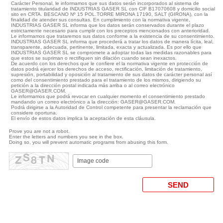
Carácter Personal, le informamos que sus datos serán incorporados al sistema de
tratamiento titularidad de INDUSTRIAS GASER SL con CIF B17070608 y domicilio social
sito en CRTA. BESCANO Nº 15 POL.TORRE MIRONA 17190, SALT (GIRONA), con la
finalidad de atender sus consultas. En cumplimiento con la normativa vigente,
INDUSTRIAS GASER SL informa que los datos serán conservados durante el plazo
estrictamente necesario para cumplir con los preceptos mencionados con anterioridad.
Le informamos que trataremos sus datos conforme a la existencia de su consentimiento.
INDUSTRIAS GASER SL informa que procederá a tratar los datos de manera lícita, leal,
transparente, adecuada, pertinente, limitada, exacta y actualizada. Es por ello que
INDUSTRIAS GASER SL se compromete a adoptar todas las medidas razonables para
que estos se supriman o rectifiquen sin dilación cuando sean inexactos.
De acuerdo con los derechos que le confiere el la normativa vigente en protección de
datos podrá ejercer los derechos de acceso, rectificación, limitación de tratamiento,
supresión, portabilidad y oposición al tratamiento de sus datos de carácter personal así
como del consentimiento prestado para el tratamiento de los mismos, dirigiendo su
petición a la dirección postal indicada más arriba o al correo electrónico
GASER@GASER.COM.
Le informamos que podrá revocar en cualquier momento el consentimiento prestado
mandando un correo electrónico a la dirección: GASER@GASER.COM.
Podrá dirigirse a la Autoridad de Control competente para presentar la reclamación que
considere oportuna.
El envío de estos datos implica la aceptación de esta cláusula.
Prove you are not a robot.
Enter the letters and numbers you see in the box.
Doing so, you will prevent automatic programs from abusing this form.