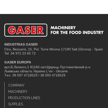
INDUSTRIAS GASER
Ctra, Bescanó, 15, Pol. Torre Mirona
17190 Salt (Girona) - Spain
Tel. 34 972 23 65 72
GASER EUROPA
вул.Б.Лепкого,1 81160 смт.Щирець Пустомитівский р-н
Львівська область Украіна L'viv - Ukraine
Tел. 38 097 4718529 / 38 093 4718529
COMPANY
MACHINERY
PRODUCTION LINES
SUPPLIES