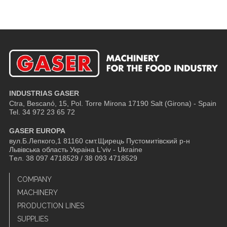
INDUSTRIAS GASER
Ctra, Bescanó, 15, Pol. Torre Mirona
17190 Salt (Girona) - Spain
Tel. 34 972 23 65 72
GASER EUROPA
вул.Б.Лепкого,1 81160 смт.Щирець Пустомитівский р-н
Львівська область Украіна L'viv - Ukraine
Tел. 38 097 4718529 / 38 093 4718529
COMPANY
MACHINERY
PRODUCTION LINES
SUPPLIES