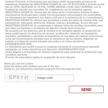
Carácter Personal, le informamos que sus datos serán incorporados al sistema de
tratamiento titularidad de INDUSTRIAS GASER SL con CIF B17070608 y domicilio social
sito en CRTA. BESCANO Nº 15 POL.TORRE MIRONA 17190, SALT (GIRONA), con la
finalidad de atender sus consultas. En cumplimiento con la normativa vigente,
INDUSTRIAS GASER SL informa que los datos serán conservados durante el plazo
estrictamente necesario para cumplir con los preceptos mencionados con anterioridad.
Le informamos que trataremos sus datos conforme a la existencia de su consentimiento.
INDUSTRIAS GASER SL informa que procederá a tratar los datos de manera lícita, leal,
transparente, adecuada, pertinente, limitada, exacta y actualizada. Es por ello que
INDUSTRIAS GASER SL se compromete a adoptar todas las medidas razonables para
que estos se supriman o rectifiquen sin dilación cuando sean inexactos.
De acuerdo con los derechos que le confiere el la normativa vigente en protección de
datos podrá ejercer los derechos de acceso, rectificación, limitación de tratamiento,
supresión, portabilidad y oposición al tratamiento de sus datos de carácter personal así
como del consentimiento prestado para el tratamiento de los mismos, dirigiendo su
petición a la dirección postal indicada más arriba o al correo electrónico
GASER@GASER.COM.
Le informamos que podrá revocar en cualquier momento el consentimiento prestado
mandando un correo electrónico a la dirección: GASER@GASER.COM.
Podrá dirigirse a la Autoridad de Control competente para presentar la reclamación que
considere oportuna.
El envío de estos datos implica la aceptación de esta cláusula.
Prove you are not a robot.
Enter the letters and numbers you see in the box.
Doing so, you will prevent automatic programs from abusing this form.