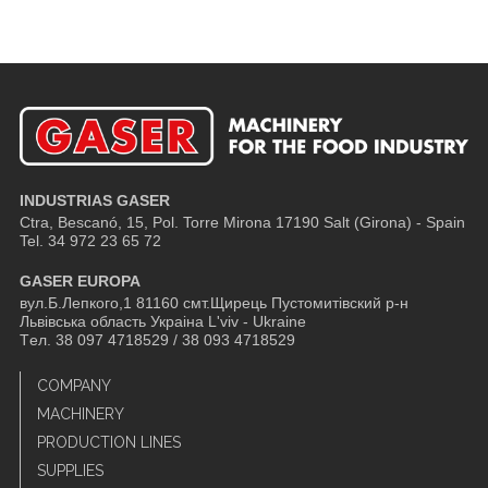
INDUSTRIAS GASER
Ctra, Bescanó, 15, Pol. Torre Mirona
17190 Salt (Girona) - Spain
Tel. 34 972 23 65 72
GASER EUROPA
вул.Б.Лепкого,1 81160 смт.Щирець Пустомитівский р-н
Львівська область Украіна L'viv - Ukraine
Tел. 38 097 4718529 / 38 093 4718529
COMPANY
MACHINERY
PRODUCTION LINES
SUPPLIES