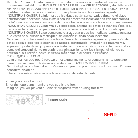
Carácter Personal, le informamos que sus datos serán incorporados al sistema de
tratamiento titularidad de INDUSTRIAS GASER SL con CIF B17070608 y domicilio social
sito en CRTA. BESCANO Nº 15 POL.TORRE MIRONA 17190, SALT (GIRONA), con la
finalidad de atender sus consultas. En cumplimiento con la normativa vigente,
INDUSTRIAS GASER SL informa que los datos serán conservados durante el plazo
estrictamente necesario para cumplir con los preceptos mencionados con anterioridad.
Le informamos que trataremos sus datos conforme a la existencia de su consentimiento.
INDUSTRIAS GASER SL informa que procederá a tratar los datos de manera lícita, leal,
transparente, adecuada, pertinente, limitada, exacta y actualizada. Es por ello que
INDUSTRIAS GASER SL se compromete a adoptar todas las medidas razonables para
que estos se supriman o rectifiquen sin dilación cuando sean inexactos.
De acuerdo con los derechos que le confiere el la normativa vigente en protección de
datos podrá ejercer los derechos de acceso, rectificación, limitación de tratamiento,
supresión, portabilidad y oposición al tratamiento de sus datos de carácter personal así
como del consentimiento prestado para el tratamiento de los mismos, dirigiendo su
petición a la dirección postal indicada más arriba o al correo electrónico
GASER@GASER.COM.
Le informamos que podrá revocar en cualquier momento el consentimiento prestado
mandando un correo electrónico a la dirección: GASER@GASER.COM.
Podrá dirigirse a la Autoridad de Control competente para presentar la reclamación que
considere oportuna.
El envío de estos datos implica la aceptación de esta cláusula.
Prove you are not a robot.
Enter the letters and numbers you see in the box.
Doing so, you will prevent automatic programs from abusing this form.