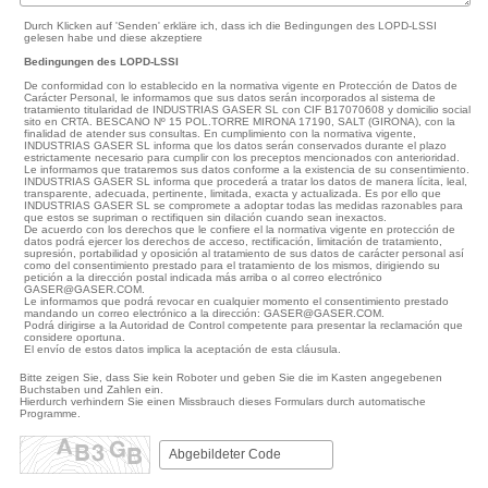
Durch Klicken auf 'Senden' erkläre ich, dass ich die Bedingungen des LOPD-LSSI
gelesen habe und diese akzeptiere
Bedingungen des LOPD-LSSI
De conformidad con lo establecido en la normativa vigente en Protección de Datos de
Carácter Personal, le informamos que sus datos serán incorporados al sistema de
tratamiento titularidad de INDUSTRIAS GASER SL con CIF B17070608 y domicilio social
sito en CRTA. BESCANO Nº 15 POL.TORRE MIRONA 17190, SALT (GIRONA), con la
finalidad de atender sus consultas. En cumplimiento con la normativa vigente,
INDUSTRIAS GASER SL informa que los datos serán conservados durante el plazo
estrictamente necesario para cumplir con los preceptos mencionados con anterioridad.
Le informamos que trataremos sus datos conforme a la existencia de su consentimiento.
INDUSTRIAS GASER SL informa que procederá a tratar los datos de manera lícita, leal,
transparente, adecuada, pertinente, limitada, exacta y actualizada. Es por ello que
INDUSTRIAS GASER SL se compromete a adoptar todas las medidas razonables para
que estos se supriman o rectifiquen sin dilación cuando sean inexactos.
De acuerdo con los derechos que le confiere el la normativa vigente en protección de
datos podrá ejercer los derechos de acceso, rectificación, limitación de tratamiento,
supresión, portabilidad y oposición al tratamiento de sus datos de carácter personal así
como del consentimiento prestado para el tratamiento de los mismos, dirigiendo su
petición a la dirección postal indicada más arriba o al correo electrónico
GASER@GASER.COM.
Le informamos que podrá revocar en cualquier momento el consentimiento prestado
mandando un correo electrónico a la dirección: GASER@GASER.COM.
Podrá dirigirse a la Autoridad de Control competente para presentar la reclamación que
considere oportuna.
El envío de estos datos implica la aceptación de esta cláusula.
Bitte zeigen Sie, dass Sie kein Roboter und geben Sie die im Kasten angegebenen
Buchstaben und Zahlen ein.
Hierdurch verhindern Sie einen Missbrauch dieses Formulars durch automatische
Programme.