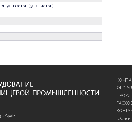
er 50 пакетов (500 листов)
КОМПА
ОБОРУ
ПРОИЗ
РАСХО
КОНТА
) - Spain
Юридич
Política