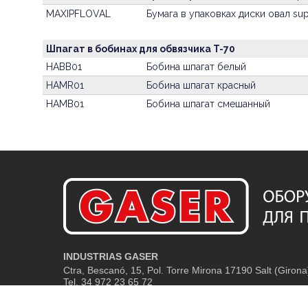
MAXIPFLOVAL
Бумага в упаковках диски овал sup
Шпагат в бобинах для обвязчика T-70
HABB01
Бобина шпагат белый
HAMR01
Бобина шпагат красный
HAMB01
Бобина шпагат смешанный
INDUSTRIAS GASER
Ctra, Bescanó, 15, Pol. Torre Mirona
17190 Salt (Girona
Tel. 34 972 23 65 72
GASER EUROPA