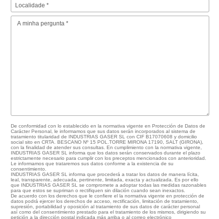
De conformidad con lo establecido en la normativa vigente en Protección de Datos de
Carácter Personal, le informamos que sus datos serán incorporados al sistema de
tratamiento titularidad de INDUSTRIAS GASER SL con CIF B17070608 y domicilio
social sito en CRTA. BESCANO Nº 15 POL.TORRE MIRONA 17190, SALT (GIRONA),
con la finalidad de atender sus consultas. En cumplimiento con la normativa vigente,
INDUSTRIAS GASER SL informa que los datos serán conservados durante el plazo
estrictamente necesario para cumplir con los preceptos mencionados con anterioridad.
Le informamos que trataremos sus datos conforme a la existencia de su
consentimiento.
INDUSTRIAS GASER SL informa que procederá a tratar los datos de manera lícita,
leal, transparente, adecuada, pertinente, limitada, exacta y actualizada. Es por ello
que INDUSTRIAS GASER SL se compromete a adoptar todas las medidas razonables
para que estos se supriman o rectifiquen sin dilación cuando sean inexactos.
De acuerdo con los derechos que le confiere el la normativa vigente en protección de
datos podrá ejercer los derechos de acceso, rectificación, limitación de tratamiento,
supresión, portabilidad y oposición al tratamiento de sus datos de carácter personal
así como del consentimiento prestado para el tratamiento de los mismos, dirigiendo su
petición a la dirección postal indicada más arriba o al correo electrónico