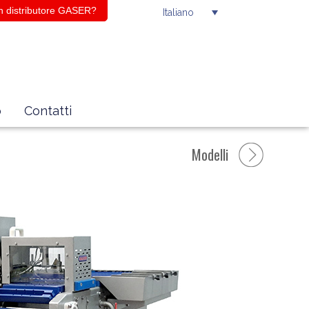
n distributore GASER?
Italiano
o
Contatti
Modelli