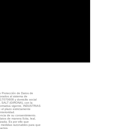
en Protección de Datos de
orados al sistema de
7070608 y domicilio social
SALT (GIRONA), con la
 normativa vigente, INDUSTRIAS
el plazo estrictamente
terioridad.
encia de su consentimiento.
os de manera lícita, leal,
izada. Es por ello que
 medidas razonables para que
xactos.