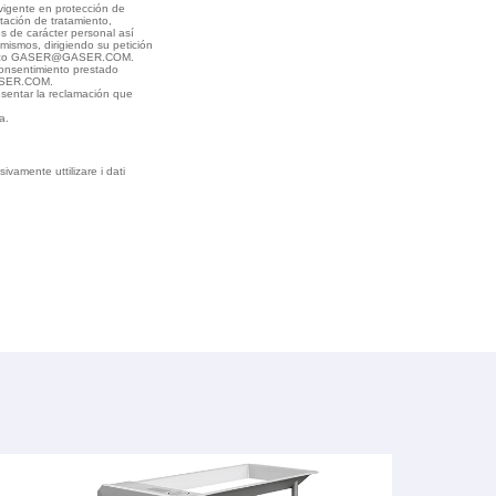
 vigente en protección de
itación de tratamiento,
os de carácter personal así
mismos, dirigiendo su petición
ctrónico GASER@GASER.COM.
onsentimiento prestado
GASER.COM.
esentar la reclamación que
a.
vamente uttilizare i dati