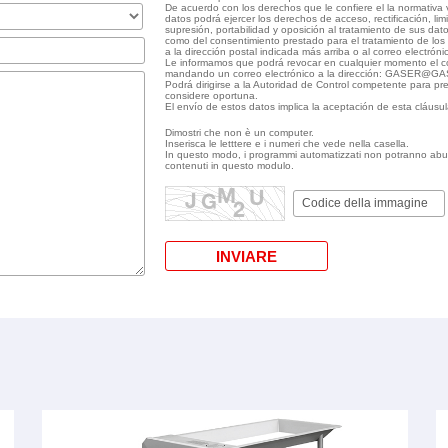
De acuerdo con los derechos que le confiere el la normativa
datos podrá ejercer los derechos de acceso, rectificación, lim
supresión, portabilidad y oposición al tratamiento de sus dat
como del consentimiento prestado para el tratamiento de los 
a la dirección postal indicada más arriba o al correo ele
Le informamos que podrá revocar en cualquier momento el c
mandando un correo electrónico a la dirección: GASER@
Podrá dirigirse a la Autoridad de Control competente para pr
considere oportuna.
El envío de estos datos implica la aceptación de esta cláusul
Dimostri che non è un computer.
Inserisca le letttere e i numeri che vede nella casella.
In questo modo, i programmi automatizzati non potranno abusi
contenuti in questo modulo.