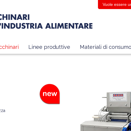
Vuole essere u
chinari
Linee produttive
Materiali di consum
zza