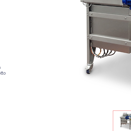
a
otto