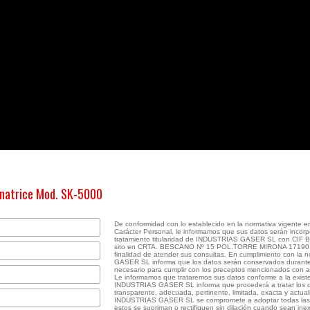
inatrice Mod. SK-5000
De conformidad con lo establecido en la normativa vigente 
Carácter Personal, le informamos que sus datos serán incorp
tratamiento titularidad de INDUSTRIAS GASER SL con CIF B1
sito en CRTA. BESCANO Nº 15 POL.TORRE MIRONA 17190, 
finalidad de atender sus consultas. En cumplimiento con la
GASER SL informa que los datos serán conservados durante 
necesario para cumplir con los preceptos mencionados con an
Le informamos que trataremos sus datos conforme a la exist
INDUSTRIAS GASER SL informa que procederá a tratar los dat
transparente, adecuada, pertinente, limitada, exacta y actual
INDUSTRIAS GASER SL se compromete a adoptar todas las
estos se supriman o rectifiquen sin dilación cuando sean ine