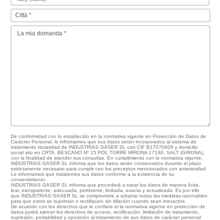
De conformidad con lo establecido en la normativa vigente en Protección de Datos de
Carácter Personal, le informamos que sus datos serán incorporados al sistema de
tratamiento titularidad de INDUSTRIAS GASER SL con CIF B17070608 y domicilio
social sito en CRTA. BESCANO Nº 15 POL.TORRE MIRONA 17190, SALT (GIRONA),
con la finalidad de atender sus consultas. En cumplimiento con la normativa vigente,
INDUSTRIAS GASER SL informa que los datos serán conservados durante el plazo
estrictamente necesario para cumplir con los preceptos mencionados con anterioridad.
Le informamos que trataremos sus datos conforme a la existencia de su
consentimiento.
INDUSTRIAS GASER SL informa que procederá a tratar los datos de manera lícita,
leal, transparente, adecuada, pertinente, limitada, exacta y actualizada. Es por ello
que INDUSTRIAS GASER SL se compromete a adoptar todas las medidas razonables
para que estos se supriman o rectifiquen sin dilación cuando sean inexactos.
De acuerdo con los derechos que le confiere el la normativa vigente en protección de
datos podrá ejercer los derechos de acceso, rectificación, limitación de tratamiento,
supresión, portabilidad y oposición al tratamiento de sus datos de carácter personal