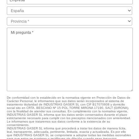
De conformidad con lo establecido en la normativa vigente en Protección de Datos de
Carácter Personal, le informamos que sus datos serán incorporados al sistema de
tratamiento titularidad de INDUSTRIAS GASER SL con CIF B17070608 y domicilio
social sito en CRTA. BESCANO Nº 15 POL.TORRE MIRONA 17190, SALT (GIRONA),
con la finalidad de atender sus consultas. En cumplimiento con la normativa vigente,
INDUSTRIAS GASER SL informa que los datos serán conservados durante el plazo
estrictamente necesario para cumplir con los preceptos mencionados con anterioridad.
Le informamos que trataremos sus datos conforme a la existencia de su
consentimiento.
INDUSTRIAS GASER SL informa que procederá a tratar los datos de manera lícita,
leal, transparente, adecuada, pertinente, limitada, exacta y actualizada. Es por ello
que INDUSTRIAS GASER SL se compromete a adoptar todas las medidas razonables
para que estos se supriman o rectifiquen sin dilación cuando sean inexactos.