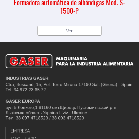
Formadora automática de albóndigas Mod. S-
1500-P
Ver
INDUSTRIAS GASER
Ctra, Bescanó, 15, Pol. Torre Mirona
17190 Salt (Girona) - Spain
Tel. 34 972 23 65 72
GASER EUROPA
вул.Б.Лепкого,1 81160 смт.Щирець Пустомитівский р-н
Львівська область Украіна L'viv - Ukraine
Tел. 38 097 4718529 / 38 093 4718529
EMPRESA