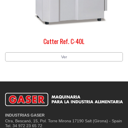
Cutter Ref. C-40L
Ver
INDUSTRIAS GASER
Ctra, Bescanó, 15, Pol. Torre Mirona
17190 Salt (Girona) - Spain
Tel. 34 972 23 65 72