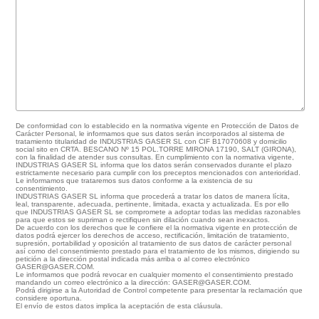
De conformidad con lo establecido en la normativa vigente en Protección de Datos de
Carácter Personal, le informamos que sus datos serán incorporados al sistema de
tratamiento titularidad de INDUSTRIAS GASER SL con CIF B17070608 y domicilio
social sito en CRTA. BESCANO Nº 15 POL.TORRE MIRONA 17190, SALT (GIRONA),
con la finalidad de atender sus consultas. En cumplimiento con la normativa vigente,
INDUSTRIAS GASER SL informa que los datos serán conservados durante el plazo
estrictamente necesario para cumplir con los preceptos mencionados con anterioridad.
Le informamos que trataremos sus datos conforme a la existencia de su
consentimiento.
INDUSTRIAS GASER SL informa que procederá a tratar los datos de manera lícita,
leal, transparente, adecuada, pertinente, limitada, exacta y actualizada. Es por ello
que INDUSTRIAS GASER SL se compromete a adoptar todas las medidas razonables
para que estos se supriman o rectifiquen sin dilación cuando sean inexactos.
De acuerdo con los derechos que le confiere el la normativa vigente en protección de
datos podrá ejercer los derechos de acceso, rectificación, limitación de tratamiento,
supresión, portabilidad y oposición al tratamiento de sus datos de carácter personal
así como del consentimiento prestado para el tratamiento de los mismos, dirigiendo su
petición a la dirección postal indicada más arriba o al correo electrónico
GASER@GASER.COM.
Le informamos que podrá revocar en cualquier momento el consentimiento prestado
mandando un correo electrónico a la dirección: GASER@GASER.COM.
Podrá dirigirse a la Autoridad de Control competente para presentar la reclamación que
considere oportuna.
El envío de estos datos implica la aceptación de esta cláusula.