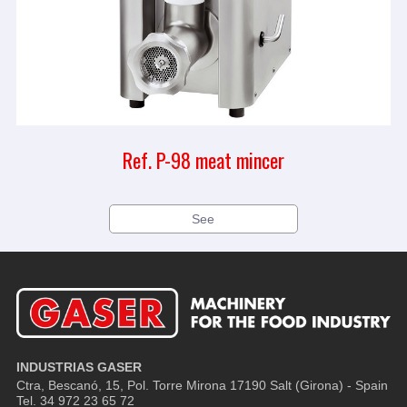
Ref. P-98 meat mincer
See
INDUSTRIAS GASER
Ctra, Bescanó, 15, Pol. Torre Mirona
17190 Salt (Girona) - Spain
Tel. 34 972 23 65 72