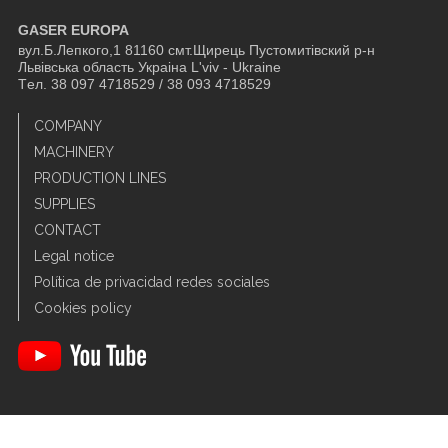
GASER EUROPA
вул.Б.Лепкого,1 81160 смт.Щирець Пустомитівский р-н
Львівська область Украіна L'viv - Ukraine
Tел. 38 097 4718529 / 38 093 4718529
COMPANY
MACHINERY
PRODUCTION LINES
SUPPLIES
CONTACT
Legal notice
Política de privacidad redes sociales
Cookies policy