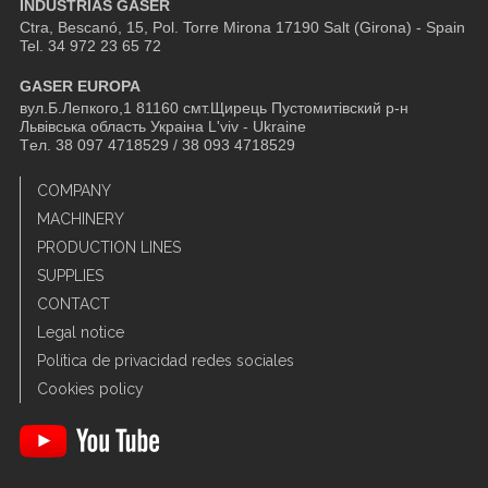
INDUSTRIAS GASER
Ctra, Bescanó, 15, Pol. Torre Mirona
17190 Salt (Girona) - Spain
Tel. 34 972 23 65 72
GASER EUROPA
вул.Б.Лепкого,1 81160 смт.Щирець Пустомитівский р-н
Львівська область Украіна L'viv - Ukraine
Tел. 38 097 4718529 / 38 093 4718529
COMPANY
MACHINERY
PRODUCTION LINES
SUPPLIES
CONTACT
Legal notice
Política de privacidad redes sociales
Cookies policy