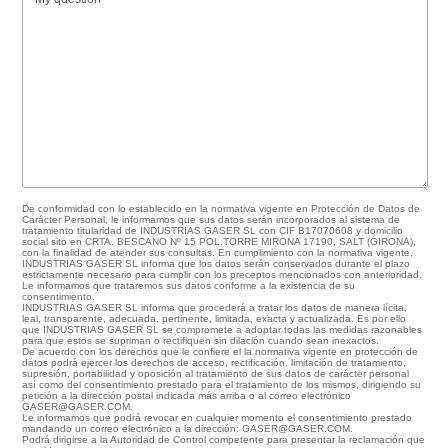
De conformidad con lo establecido en la normativa vigente en Protección de Datos de
Carácter Personal, le informamos que sus datos serán incorporados al sistema de
tratamiento titularidad de INDUSTRIAS GASER SL con CIF B17070608 y domicilio
social sito en CRTA. BESCANO Nº 15 POL.TORRE MIRONA 17190, SALT (GIRONA),
con la finalidad de atender sus consultas. En cumplimiento con la normativa vigente,
INDUSTRIAS GASER SL informa que los datos serán conservados durante el plazo
estrictamente necesario para cumplir con los preceptos mencionados con anterioridad.
Le informamos que trataremos sus datos conforme a la existencia de su
consentimiento.
INDUSTRIAS GASER SL informa que procederá a tratar los datos de manera lícita,
leal, transparente, adecuada, pertinente, limitada, exacta y actualizada. Es por ello
que INDUSTRIAS GASER SL se compromete a adoptar todas las medidas razonables
para que estos se supriman o rectifiquen sin dilación cuando sean inexactos.
De acuerdo con los derechos que le confiere el la normativa vigente en protección de
datos podrá ejercer los derechos de acceso, rectificación, limitación de tratamiento,
supresión, portabilidad y oposición al tratamiento de sus datos de carácter personal
así como del consentimiento prestado para el tratamiento de los mismos, dirigiendo su
petición a la dirección postal indicada más arriba o al correo electrónico
GASER@GASER.COM.
Le informamos que podrá revocar en cualquier momento el consentimiento prestado
mandando un correo electrónico a la dirección: GASER@GASER.COM.
Podrá dirigirse a la Autoridad de Control competente para presentar la reclamación que