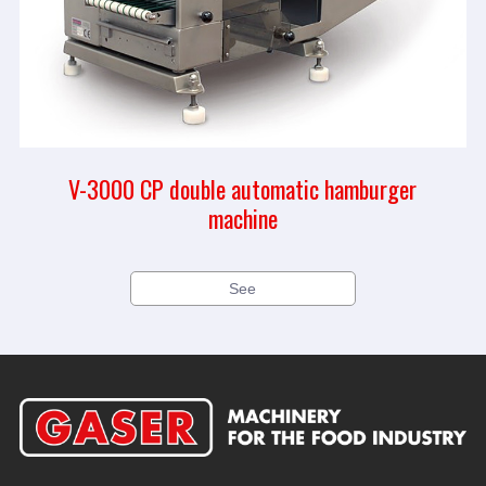
V-3000 CP double automatic hamburger
machine
See