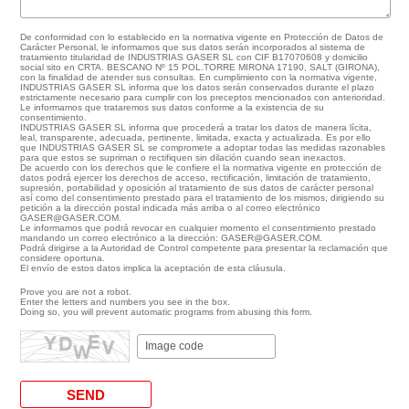
De conformidad con lo establecido en la normativa vigente en Protección de Datos de
Carácter Personal, le informamos que sus datos serán incorporados al sistema de
tratamiento titularidad de INDUSTRIAS GASER SL con CIF B17070608 y domicilio
social sito en CRTA. BESCANO Nº 15 POL.TORRE MIRONA 17190, SALT (GIRONA),
con la finalidad de atender sus consultas. En cumplimiento con la normativa vigente,
INDUSTRIAS GASER SL informa que los datos serán conservados durante el plazo
estrictamente necesario para cumplir con los preceptos mencionados con anterioridad.
Le informamos que trataremos sus datos conforme a la existencia de su
consentimiento.
INDUSTRIAS GASER SL informa que procederá a tratar los datos de manera lícita,
leal, transparente, adecuada, pertinente, limitada, exacta y actualizada. Es por ello
que INDUSTRIAS GASER SL se compromete a adoptar todas las medidas razonables
para que estos se supriman o rectifiquen sin dilación cuando sean inexactos.
De acuerdo con los derechos que le confiere el la normativa vigente en protección de
datos podrá ejercer los derechos de acceso, rectificación, limitación de tratamiento,
supresión, portabilidad y oposición al tratamiento de sus datos de carácter personal
así como del consentimiento prestado para el tratamiento de los mismos, dirigiendo su
petición a la dirección postal indicada más arriba o al correo electrónico
GASER@GASER.COM.
Le informamos que podrá revocar en cualquier momento el consentimiento prestado
mandando un correo electrónico a la dirección: GASER@GASER.COM.
Podrá dirigirse a la Autoridad de Control competente para presentar la reclamación que
considere oportuna.
El envío de estos datos implica la aceptación de esta cláusula.
Prove you are not a robot.
Enter the letters and numbers you see in the box.
Doing so, you will prevent automatic programs from abusing this form.