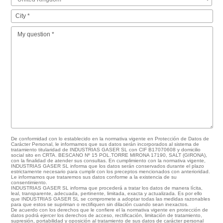
De conformidad con lo establecido en la normativa vigente en Protección de Datos de
Carácter Personal, le informamos que sus datos serán incorporados al sistema de
tratamiento titularidad de INDUSTRIAS GASER SL con CIF B17070608 y domicilio
social sito en CRTA. BESCANO Nº 15 POL.TORRE MIRONA 17190, SALT (GIRONA),
con la finalidad de atender sus consultas. En cumplimiento con la normativa vigente,
INDUSTRIAS GASER SL informa que los datos serán conservados durante el plazo
estrictamente necesario para cumplir con los preceptos mencionados con anterioridad.
Le informamos que trataremos sus datos conforme a la existencia de su
consentimiento.
INDUSTRIAS GASER SL informa que procederá a tratar los datos de manera lícita,
leal, transparente, adecuada, pertinente, limitada, exacta y actualizada. Es por ello
que INDUSTRIAS GASER SL se compromete a adoptar todas las medidas razonables
para que estos se supriman o rectifiquen sin dilación cuando sean inexactos.
De acuerdo con los derechos que le confiere el la normativa vigente en protección de
datos podrá ejercer los derechos de acceso, rectificación, limitación de tratamiento,
supresión, portabilidad y oposición al tratamiento de sus datos de carácter personal