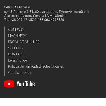
GASER EUROPA
вул.Б.Лепкого,1 81160 смт.Щирець Пустомитівский р-н
Львівська область Украіна L'viv - Ukraine
Tел. 38 097 4718529 / 38 093 4718529
COMPANY
MACHINERY
PRODUCTION LINES
SUPPLIES
CONTACT
Legal notice
Política de privacidad redes sociales
Cookies policy