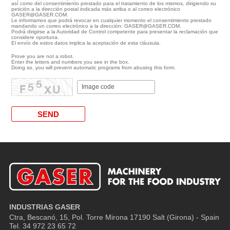
así como del consentimiento prestado para el tratamiento de los mismos, dirigiendo su
petición a la dirección postal indicada más arriba o al correo electrónico
GASER@GASER.COM.
Le informamos que podrá revocar en cualquier momento el consentimiento prestado
mandando un correo electrónico a la dirección: GASER@GASER.COM.
Podrá dirigirse a la Autoridad de Control competente para presentar la reclamación que
considere oportuna.
El envío de estos datos implica la aceptación de esta cláusula.
Prove you are not a robot.
Enter the letters and numbers you see in the box.
Doing so, you will prevent automatic programs from abusing this form.
INDUSTRIAS GASER
Ctra, Bescanó, 15, Pol. Torre Mirona
17190 Salt (Girona) - Spain
Tel. 34 972 23 65 72