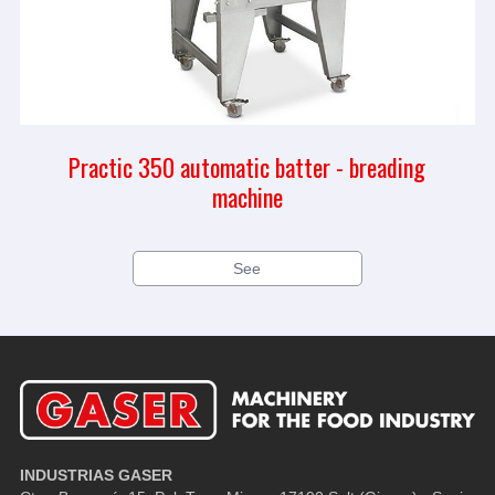
Practic 350 automatic batter - breading
machine
See
INDUSTRIAS GASER