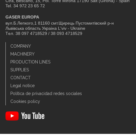
Ctra, Bescanó, 15, Pol. Torre Mirona
17190 Salt (Girona) - Spain
Tel. 34 972 23 65 72
GASER EUROPA
вул.Б.Лепкого,1 81160 смт.Щирець Пустомитівский р-н
Львівська область Украіна L'viv - Ukraine
Tел. 38 097 4718529 / 38 093 4718529
COMPANY
MACHINERY
PRODUCTION LINES
SUPPLIES
CONTACT
Legal notice
Política de privacidad redes sociales
Cookies policy