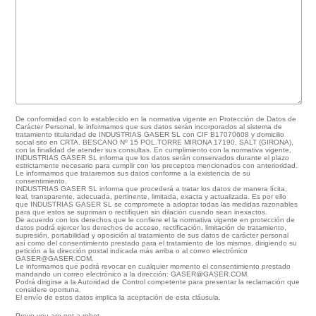
De conformidad con lo establecido en la normativa vigente en Protección de Datos de
Carácter Personal, le informamos que sus datos serán incorporados al sistema de
tratamiento titularidad de INDUSTRIAS GASER SL con CIF B17070608 y domicilio
social sito en CRTA. BESCANO Nº 15 POL.TORRE MIRONA 17190, SALT (GIRONA),
con la finalidad de atender sus consultas. En cumplimiento con la normativa vigente,
INDUSTRIAS GASER SL informa que los datos serán conservados durante el plazo
estrictamente necesario para cumplir con los preceptos mencionados con anterioridad.
Le informamos que trataremos sus datos conforme a la existencia de su
consentimiento.
INDUSTRIAS GASER SL informa que procederá a tratar los datos de manera lícita,
leal, transparente, adecuada, pertinente, limitada, exacta y actualizada. Es por ello
que INDUSTRIAS GASER SL se compromete a adoptar todas las medidas razonables
para que estos se supriman o rectifiquen sin dilación cuando sean inexactos.
De acuerdo con los derechos que le confiere el la normativa vigente en protección de
datos podrá ejercer los derechos de acceso, rectificación, limitación de tratamiento,
supresión, portabilidad y oposición al tratamiento de sus datos de carácter personal
así como del consentimiento prestado para el tratamiento de los mismos, dirigiendo su
petición a la dirección postal indicada más arriba o al correo electrónico
GASER@GASER.COM.
Le informamos que podrá revocar en cualquier momento el consentimiento prestado
mandando un correo electrónico a la dirección: GASER@GASER.COM.
Podrá dirigirse a la Autoridad de Control competente para presentar la reclamación que
considere oportuna.
El envío de estos datos implica la aceptación de esta cláusula.
Prove you are not a robot.