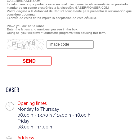
GASER@GASER.COM.
Le informamos que podrá revocar en cualquier momento el consentimiento prestado
mandando un correo electrónico a la dirección: GASER@GASER.COM.
Podrá dirigirse a la Autoridad de Control competente para presentar la reclamación que
considere oportuna.
El envío de estos datos implica la aceptación de esta cláusula.
Prove you are not a robot.
Enter the letters and numbers you see in the box.
Doing so, you will prevent automatic programs from abusing this form.
GASER
Opening times
Monday to Thursday
08.00 h - 13.30 h / 15.00 h - 18.00 h
Friday
08.00 h - 14.00 h
Address