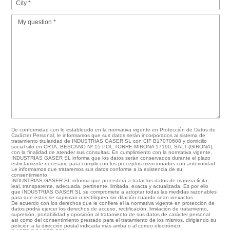
De conformidad con lo establecido en la normativa vigente en Protección de Datos de
Carácter Personal, le informamos que sus datos serán incorporados al sistema de
tratamiento titularidad de INDUSTRIAS GASER SL con CIF B17070608 y domicilio
social sito en CRTA. BESCANO Nº 15 POL.TORRE MIRONA 17190, SALT (GIRONA),
con la finalidad de atender sus consultas. En cumplimiento con la normativa vigente,
INDUSTRIAS GASER SL informa que los datos serán conservados durante el plazo
estrictamente necesario para cumplir con los preceptos mencionados con anterioridad.
Le informamos que trataremos sus datos conforme a la existencia de su
consentimiento.
INDUSTRIAS GASER SL informa que procederá a tratar los datos de manera lícita,
leal, transparente, adecuada, pertinente, limitada, exacta y actualizada. Es por ello
que INDUSTRIAS GASER SL se compromete a adoptar todas las medidas razonables
para que estos se supriman o rectifiquen sin dilación cuando sean inexactos.
De acuerdo con los derechos que le confiere el la normativa vigente en protección de
datos podrá ejercer los derechos de acceso, rectificación, limitación de tratamiento,
supresión, portabilidad y oposición al tratamiento de sus datos de carácter personal
así como del consentimiento prestado para el tratamiento de los mismos, dirigiendo su
petición a la dirección postal indicada más arriba o al correo electrónico