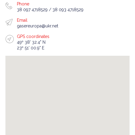
Phone
38 097 4718529 / 38 093 4718529
Email
gasereuropa@ukr.net
GPS coordinates
49º 38' 32.4" N
23º 51' 00.9" E