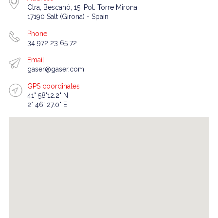
Ctra, Bescanó, 15, Pol. Torre Mirona
17190 Salt (Girona) - Spain
Phone
34 972 23 65 72
Email
gaser@gaser.com
GPS coordinates
41° 58'12.2" N
2° 46' 27.0" E