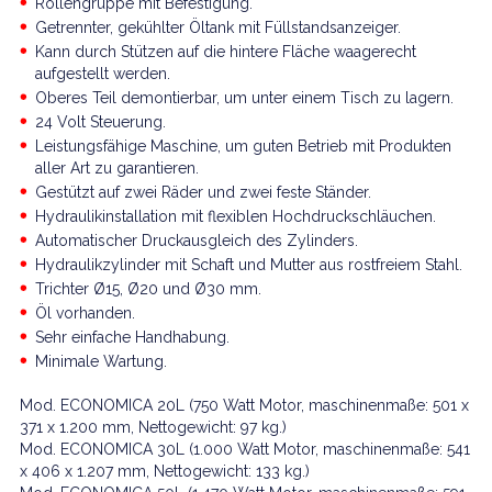
Rollengruppe mit Befestigung.
Getrennter, gekühlter Öltank mit Füllstandsanzeiger.
Kann durch Stützen auf die hintere Fläche waagerecht
aufgestellt werden.
Oberes Teil demontierbar, um unter einem Tisch zu lagern.
24 Volt Steuerung.
Leistungsfähige Maschine, um guten Betrieb mit Produkten
aller Art zu garantieren.
Gestützt auf zwei Räder und zwei feste Ständer.
Hydraulikinstallation mit flexiblen Hochdruckschläuchen.
Automatischer Druckausgleich des Zylinders.
Hydraulikzylinder mit Schaft und Mutter aus rostfreiem Stahl.
Trichter Ø15, Ø20 und Ø30 mm.
Öl vorhanden.
Sehr einfache Handhabung.
Minimale Wartung.
Mod. ECONOMICA 20L (750 Watt Motor, maschinenmaße: 501 x
371 x 1.200 mm, Nettogewicht: 97 kg.)
Mod. ECONOMICA 30L (1.000 Watt Motor, maschinenmaße: 541
x 406 x 1.207 mm, Nettogewicht: 133 kg.)