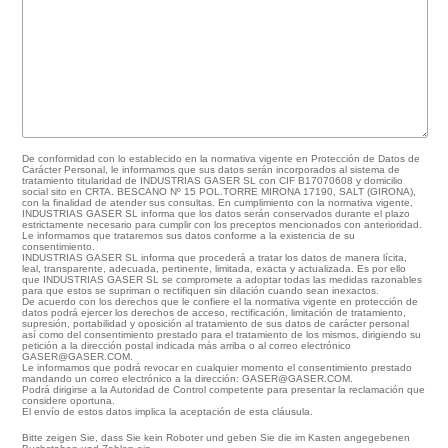
De conformidad con lo establecido en la normativa vigente en Protección de Datos de
Carácter Personal, le informamos que sus datos serán incorporados al sistema de
tratamiento titularidad de INDUSTRIAS GASER SL con CIF B17070608 y domicilio
social sito en CRTA. BESCANO Nº 15 POL.TORRE MIRONA 17190, SALT (GIRONA),
con la finalidad de atender sus consultas. En cumplimiento con la normativa vigente,
INDUSTRIAS GASER SL informa que los datos serán conservados durante el plazo
estrictamente necesario para cumplir con los preceptos mencionados con anterioridad.
Le informamos que trataremos sus datos conforme a la existencia de su
consentimiento.
INDUSTRIAS GASER SL informa que procederá a tratar los datos de manera lícita,
leal, transparente, adecuada, pertinente, limitada, exacta y actualizada. Es por ello
que INDUSTRIAS GASER SL se compromete a adoptar todas las medidas razonables
para que estos se supriman o rectifiquen sin dilación cuando sean inexactos.
De acuerdo con los derechos que le confiere el la normativa vigente en protección de
datos podrá ejercer los derechos de acceso, rectificación, limitación de tratamiento,
supresión, portabilidad y oposición al tratamiento de sus datos de carácter personal
así como del consentimiento prestado para el tratamiento de los mismos, dirigiendo su
petición a la dirección postal indicada más arriba o al correo electrónico
GASER@GASER.COM.
Le informamos que podrá revocar en cualquier momento el consentimiento prestado
mandando un correo electrónico a la dirección: GASER@GASER.COM.
Podrá dirigirse a la Autoridad de Control competente para presentar la reclamación que
considere oportuna.
El envío de estos datos implica la aceptación de esta cláusula.
Bitte zeigen Sie, dass Sie kein Roboter und geben Sie die im Kasten angegebenen