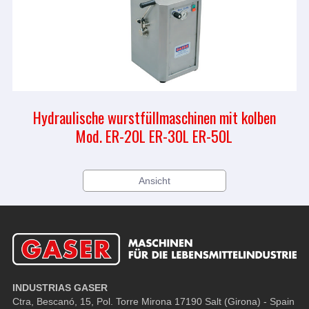
Hydraulische wurstfüllmaschinen mit kolben
Mod. ER-20L ER-30L ER-50L
Ansicht
INDUSTRIAS GASER
Ctra, Bescanó, 15, Pol. Torre Mirona
17190 Salt (Girona) - Spain