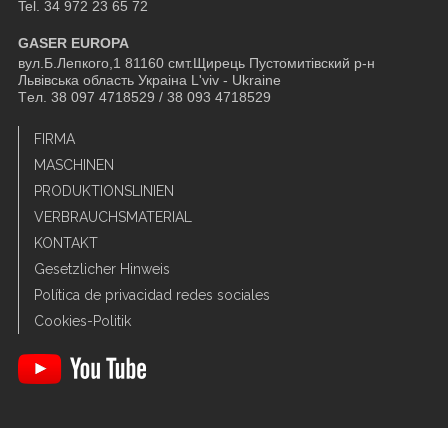
Tel. 34 972 23 65 72
GASER EUROPA
вул.Б.Лепкого,1 81160 смт.Щирець Пустомитівский р-н
Львівська область Украіна L'viv - Ukraine
Tел. 38 097 4718529 / 38 093 4718529
FIRMA
MASCHINEN
PRODUKTIONSLINIEN
VERBRAUCHSMATERIAL
KONTAKT
Gesetzlicher Hinweis
Política de privacidad redes sociales
Cookies-Politik