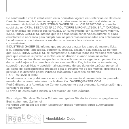
De conformidad con lo establecido en la normativa vigente en Protección de Datos de
Carácter Personal, le informamos que sus datos serán incorporados al sistema de
tratamiento titularidad de INDUSTRIAS GASER SL con CIF B17070608 y domicilio
social sito en CRTA. BESCANO Nº 15 POL.TORRE MIRONA 17190, SALT (GIRONA),
con la finalidad de atender sus consultas. En cumplimiento con la normativa vigente,
INDUSTRIAS GASER SL informa que los datos serán conservados durante el plazo
estrictamente necesario para cumplir con los preceptos mencionados con anterioridad.
Le informamos que trataremos sus datos conforme a la existencia de su
consentimiento.
INDUSTRIAS GASER SL informa que procederá a tratar los datos de manera lícita,
leal, transparente, adecuada, pertinente, limitada, exacta y actualizada. Es por ello
que INDUSTRIAS GASER SL se compromete a adoptar todas las medidas razonables
para que estos se supriman o rectifiquen sin dilación cuando sean inexactos.
De acuerdo con los derechos que le confiere el la normativa vigente en protección de
datos podrá ejercer los derechos de acceso, rectificación, limitación de tratamiento,
supresión, portabilidad y oposición al tratamiento de sus datos de carácter personal
así como del consentimiento prestado para el tratamiento de los mismos, dirigiendo su
petición a la dirección postal indicada más arriba o al correo electrónico
GASER@GASER.COM.
Le informamos que podrá revocar en cualquier momento el consentimiento prestado
mandando un correo electrónico a la dirección: GASER@GASER.COM.
Podrá dirigirse a la Autoridad de Control competente para presentar la reclamación que
considere oportuna.
El envío de estos datos implica la aceptación de esta cláusula.
Bitte zeigen Sie, dass Sie kein Roboter und geben Sie die im Kasten angegebenen
Buchstaben und Zahlen ein.
Hierdurch verhindern Sie einen Missbrauch dieses Formulars durch automatische
Programme.