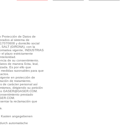
en Protección de Datos de
orados al sistema de
7070608 y domicilio social
SALT (GIRONA), con la
 normativa vigente, INDUSTRIAS
el plazo estrictamente
terioridad.
encia de su consentimiento.
os de manera lícita, leal,
izada. Es por ello que
 medidas razonables para que
xactos.
 vigente en protección de
itación de tratamiento,
os de carácter personal así
mismos, dirigiendo su petición
ctrónico GASER@GASER.COM.
onsentimiento prestado
GASER.COM.
esentar la reclamación que
a.
 im Kasten angegebenen
 durch automatische