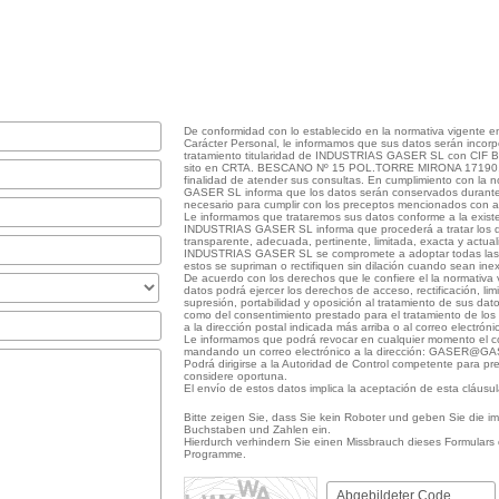
De conformidad con lo establecido en la normativa vigente 
Carácter Personal, le informamos que sus datos serán incorp
tratamiento titularidad de INDUSTRIAS GASER SL con CIF B1
sito en CRTA. BESCANO Nº 15 POL.TORRE MIRONA 17190, 
finalidad de atender sus consultas. En cumplimiento con la
GASER SL informa que los datos serán conservados durante 
necesario para cumplir con los preceptos mencionados con an
Le informamos que trataremos sus datos conforme a la exist
INDUSTRIAS GASER SL informa que procederá a tratar los dat
transparente, adecuada, pertinente, limitada, exacta y actual
INDUSTRIAS GASER SL se compromete a adoptar todas las
estos se supriman o rectifiquen sin dilación cuando sean ine
De acuerdo con los derechos que le confiere el la normativa
datos podrá ejercer los derechos de acceso, rectificación, lim
supresión, portabilidad y oposición al tratamiento de sus dat
como del consentimiento prestado para el tratamiento de los 
a la dirección postal indicada más arriba o al correo ele
Le informamos que podrá revocar en cualquier momento el c
mandando un correo electrónico a la dirección: GASER@
Podrá dirigirse a la Autoridad de Control competente para pr
considere oportuna.
El envío de estos datos implica la aceptación de esta cláusul
Bitte zeigen Sie, dass Sie kein Roboter und geben Sie die
Buchstaben und Zahlen ein.
Hierdurch verhindern Sie einen Missbrauch dieses Formulars
Programme.