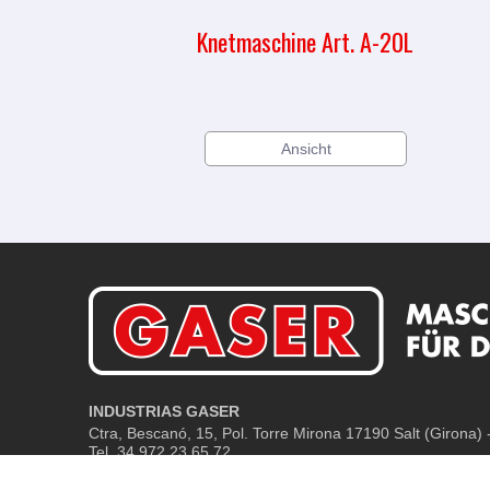
Knetmaschine Art. A-20L
Ansicht
INDUSTRIAS GASER
Ctra, Bescanó, 15, Pol. Torre Mirona
17190 Salt (Girona) 
Tel. 34 972 23 65 72