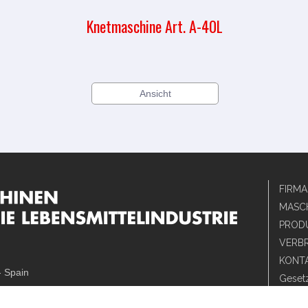
Knetmaschine Art. A-40L
Ansicht
FIRMA
MASC
PRODU
VERB
KONT
- Spain
Gesetz
Políti