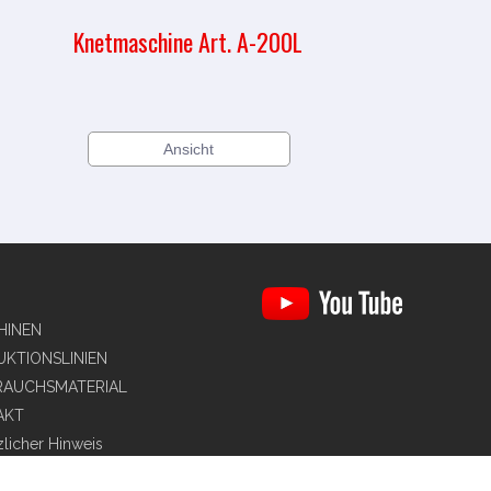
Knetmaschine Art. A-200L
Ansicht
HINEN
KTIONSLINIEN
RAUCHSMATERIAL
AKT
licher Hinweis
ca de privacidad redes sociales