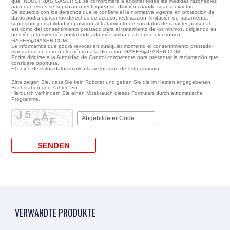
que INDUSTRIAS GASER SL se compromete a adoptar todas las medidas razonables
para que estos se supriman o rectifiquen sin dilación cuando sean inexactos.
De acuerdo con los derechos que le confiere el la normativa vigente en protección de
datos podrá ejercer los derechos de acceso, rectificación, limitación de tratamiento,
supresión, portabilidad y oposición al tratamiento de sus datos de carácter personal
así como del consentimiento prestado para el tratamiento de los mismos, dirigiendo su
petición a la dirección postal indicada más arriba o al correo electrónico
GASER@GASER.COM.
Le informamos que podrá revocar en cualquier momento el consentimiento prestado
mandando un correo electrónico a la dirección: GASER@GASER.COM.
Podrá dirigirse a la Autoridad de Control competente para presentar la reclamación que
considere oportuna.
El envío de estos datos implica la aceptación de esta cláusula.
Bitte zeigen Sie, dass Sie kein Roboter und geben Sie die im Kasten angegebenen
Buchstaben und Zahlen ein.
Hierdurch verhindern Sie einen Missbrauch dieses Formulars durch automatische
Programme.
VERWANDTE PRODUKTE