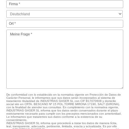
De conformidad con lo establecido en la normativa vigente en Protección de Datos de
Carácter Personal, le informamos que sus datos serán incorporados al sistema de
tratamiento titularidad de INDUSTRIAS GASER SL con CIF B17070608 y domicilio
social sito en CRTA. BESCANO Nº 15 POL.TORRE MIRONA 17190, SALT (GIRONA),
con la finalidad de atender sus consultas. En cumplimiento con la normativa vigente,
INDUSTRIAS GASER SL informa que los datos serán conservados durante el plazo
estrictamente necesario para cumplir con los preceptos mencionados con anterioridad.
Le informamos que trataremos sus datos conforme a la existencia de su
consentimiento.
INDUSTRIAS GASER SL informa que procederá a tratar los datos de manera lícita,
leal, transparente, adecuada, pertinente, limitada, exacta y actualizada. Es por ello