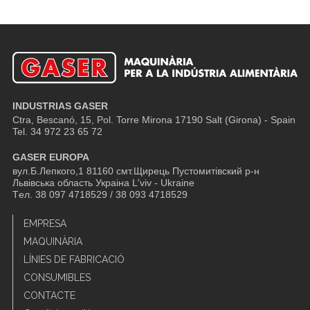
INDUSTRIAS GASER
Ctra, Bescanó, 15, Pol. Torre Mirona
17190 Salt (Girona) - Spain
Tel. 34 972 23 65 72
GASER EUROPA
вул.Б.Лепкого,1 81160 смт.Щирець Пустомитівский р-н
Львівська область Украіна L'viv - Ukraine
Tел. 38 097 4718529 / 38 093 4718529
EMPRESA
MAQUINÀRIA
LÍNIES DE FABRICACIÓ
CONSUMIBLES
CONTACTE