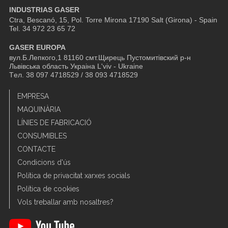
INDUSTRIAS GASER
Ctra, Bescanó, 15, Pol. Torre Mirona
17190 Salt (Girona) - Spain
Tel. 34 972 23 65 72
GASER EUROPA
вул.Б.Лепкого,1 81160 смт.Щирець Пустомитівский р-н
Львівська область Украіна L'viv - Ukraine
Tел. 38 097 4718529 / 38 093 4718529
EMPRESA
MAQUINÀRIA
LÍNIES DE FABRICACIÓ
CONSUMIBLES
CONTACTE
Condicions d'ús
Política de privacitat xarxes socials
Política de cookies
Vols treballar amb nosaltres?