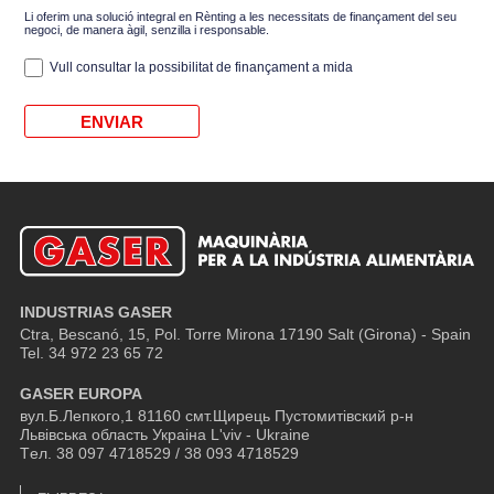
Li oferim una solució integral en Rènting a les necessitats de finançament del seu
negoci, de manera àgil, senzilla i responsable.
Vull consultar la possibilitat de finançament a mida
INDUSTRIAS GASER
Ctra, Bescanó, 15, Pol. Torre Mirona
17190 Salt (Girona) - Spain
Tel. 34 972 23 65 72
GASER EUROPA
вул.Б.Лепкого,1 81160 смт.Щирець Пустомитівский р-н
Львівська область Украіна L'viv - Ukraine
Tел. 38 097 4718529 / 38 093 4718529