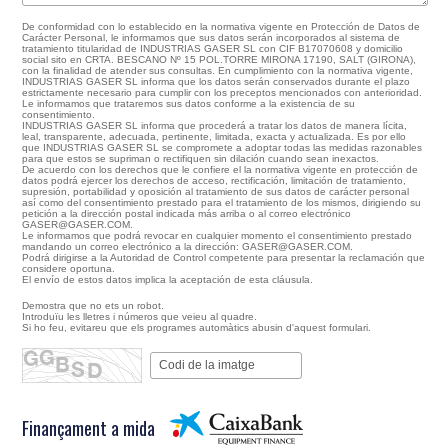
De conformidad con lo establecido en la normativa vigente en Protección de Datos de
Carácter Personal, le informamos que sus datos serán incorporados al sistema de
tratamiento titularidad de INDUSTRIAS GASER SL con CIF B17070608 y domicilio
social sito en CRTA. BESCANO Nº 15 POL.TORRE MIRONA 17190, SALT (GIRONA),
con la finalidad de atender sus consultas. En cumplimiento con la normativa vigente,
INDUSTRIAS GASER SL informa que los datos serán conservados durante el plazo
estrictamente necesario para cumplir con los preceptos mencionados con anterioridad.
Le informamos que trataremos sus datos conforme a la existencia de su
consentimiento.
INDUSTRIAS GASER SL informa que procederá a tratar los datos de manera lícita,
leal, transparente, adecuada, pertinente, limitada, exacta y actualizada. Es por ello
que INDUSTRIAS GASER SL se compromete a adoptar todas las medidas razonables
para que estos se supriman o rectifiquen sin dilación cuando sean inexactos.
De acuerdo con los derechos que le confiere el la normativa vigente en protección de
datos podrá ejercer los derechos de acceso, rectificación, limitación de tratamiento,
supresión, portabilidad y oposición al tratamiento de sus datos de carácter personal
así como del consentimiento prestado para el tratamiento de los mismos, dirigiendo su
petición a la dirección postal indicada más arriba o al correo electrónico
GASER@GASER.COM.
Le informamos que podrá revocar en cualquier momento el consentimiento prestado
mandando un correo electrónico a la dirección: GASER@GASER.COM.
Podrá dirigirse a la Autoridad de Control competente para presentar la reclamación que
considere oportuna.
El envío de estos datos implica la aceptación de esta cláusula.
Demostra que no ets un robot.
Introduïu les lletres i números que veieu al quadre.
Si ho feu, evitareu que els programes automàtics abusin d'aquest formulari.
Finançament a mida