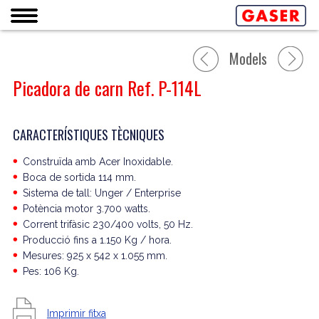
Models
Picadora de carn Ref. P-114L
CARACTERÍSTIQUES TÈCNIQUES
Construïda amb Acer Inoxidable.
Boca de sortida 114 mm.
Sistema de tall: Unger / Enterprise
Potència motor 3.700 watts.
Corrent trifàsic 230/400 volts, 50 Hz.
Producció fins a 1.150 Kg / hora.
Mesures: 925 x 542 x 1.055 mm.
Pes: 106 Kg.
Imprimir fitxa