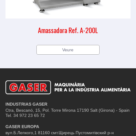
Amassadora Ref. A-200L
Veure
INDUSTRIAS GASER
Ctra, Bescanó, 15, Pol. Torre Mirona
17190 Salt (Girona) - Spain
Tel. 34 972 23 65 72
GASER EUROPA
вул.Б.Лепкого,1 81160 смт.Щирець Пустомитівский р-н