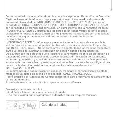
De conformidad con lo establecido en la normativa vigente en Protección de Datos de
Carácter Personal, le informamos que sus datos serán incorporados al sistema de
tratamiento titularidad de INDUSTRIAS GASER SL con CIF B17070608 y domicilio
social sito en CRTA. BESCANO Nº 15 POL.TORRE MIRONA 17190, SALT (GIRONA),
con la finalidad de atender sus consultas. En cumplimiento con la normativa vigente,
INDUSTRIAS GASER SL informa que los datos serán conservados durante el plazo
estrictamente necesario para cumplir con los preceptos mencionados con anterioridad.
Le informamos que trataremos sus datos conforme a la existencia de su
consentimiento.
INDUSTRIAS GASER SL informa que procederá a tratar los datos de manera lícita,
leal, transparente, adecuada, pertinente, limitada, exacta y actualizada. Es por ello
que INDUSTRIAS GASER SL se compromete a adoptar todas las medidas razonables
para que estos se supriman o rectifiquen sin dilación cuando sean inexactos.
De acuerdo con los derechos que le confiere el la normativa vigente en protección de
datos podrá ejercer los derechos de acceso, rectificación, limitación de tratamiento,
supresión, portabilidad y oposición al tratamiento de sus datos de carácter personal
así como del consentimiento prestado para el tratamiento de los mismos, dirigiendo su
petición a la dirección postal indicada más arriba o al correo electrónico
GASER@GASER.COM.
Le informamos que podrá revocar en cualquier momento el consentimiento prestado
mandando un correo electrónico a la dirección: GASER@GASER.COM.
Podrá dirigirse a la Autoridad de Control competente para presentar la reclamación que
considere oportuna.
El envío de estos datos implica la aceptación de esta cláusula.
Demostra que no ets un robot.
Introduïu les lletres i números que veieu al quadre.
Si ho feu, evitareu que els programes automàtics abusin d'aquest formulari.