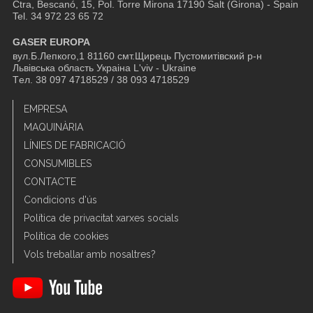
Ctra, Bescanó, 15, Pol. Torre Mirona
17190 Salt (Girona) - Spain
Tel. 34 972 23 65 72
GASER EUROPA
вул.Б.Лепкого,1 81160 смт.Щирець Пустомитівский р-н
Львівська область Украіна L'viv - Ukraine
Tел. 38 097 4718529 / 38 093 4718529
EMPRESA
MAQUINÀRIA
LÍNIES DE FABRICACIÓ
CONSUMIBLES
CONTACTE
Condicions d'ús
Política de privacitat xarxes socials
Política de cookies
Vols treballar amb nosaltres?