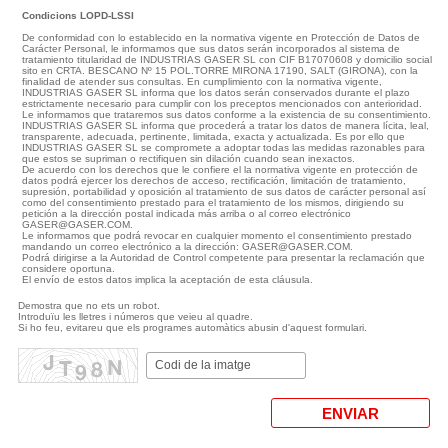
Condicions LOPD-LSSI
De conformidad con lo establecido en la normativa vigente en Protección de Datos de
Carácter Personal, le informamos que sus datos serán incorporados al sistema de
tratamiento titularidad de INDUSTRIAS GASER SL con CIF B17070608 y domicilio social
sito en CRTA. BESCANO Nº 15 POL.TORRE MIRONA 17190, SALT (GIRONA), con la
finalidad de atender sus consultas. En cumplimiento con la normativa vigente,
INDUSTRIAS GASER SL informa que los datos serán conservados durante el plazo
estrictamente necesario para cumplir con los preceptos mencionados con anterioridad.
Le informamos que trataremos sus datos conforme a la existencia de su consentimiento.
INDUSTRIAS GASER SL informa que procederá a tratar los datos de manera lícita, leal,
transparente, adecuada, pertinente, limitada, exacta y actualizada. Es por ello que
INDUSTRIAS GASER SL se compromete a adoptar todas las medidas razonables para
que estos se supriman o rectifiquen sin dilación cuando sean inexactos.
De acuerdo con los derechos que le confiere el la normativa vigente en protección de
datos podrá ejercer los derechos de acceso, rectificación, limitación de tratamiento,
supresión, portabilidad y oposición al tratamiento de sus datos de carácter personal así
como del consentimiento prestado para el tratamiento de los mismos, dirigiendo su
petición a la dirección postal indicada más arriba o al correo electrónico
GASER@GASER.COM.
Le informamos que podrá revocar en cualquier momento el consentimiento prestado
mandando un correo electrónico a la dirección: GASER@GASER.COM.
Podrá dirigirse a la Autoridad de Control competente para presentar la reclamación que
considere oportuna.
El envío de estos datos implica la aceptación de esta cláusula.
Demostra que no ets un robot.
Introduïu les lletres i números que veieu al quadre.
Si ho feu, evitareu que els programes automàtics abusin d'aquest formulari.